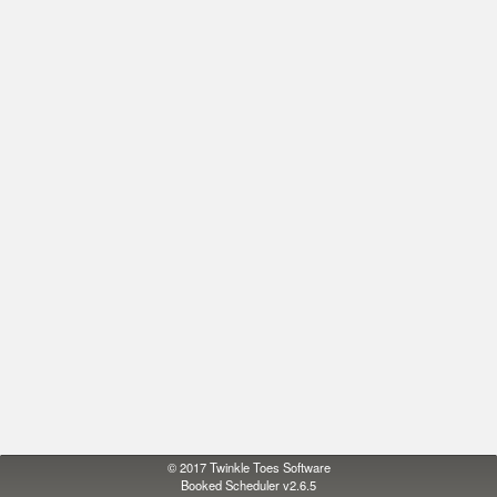
© 2017
Twinkle Toes Software
Booked Scheduler v2.6.5